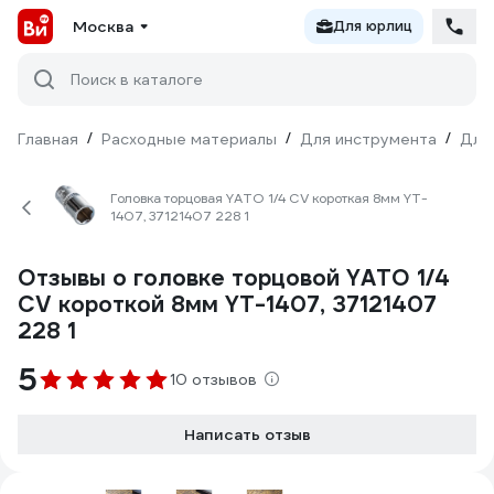
Москва
Для юрлиц
Поиск в каталоге
Главная
/
Расходные материалы
/
Для инструмента
/
Для
Головка торцовая YATO 1/4 CV короткая 8мм YT-
1407, 37121407 228 1
Отзывы о головке торцовой YATO 1/4
CV короткой 8мм YT-1407, 37121407
228 1
5
10 отзывов
Написать отзыв