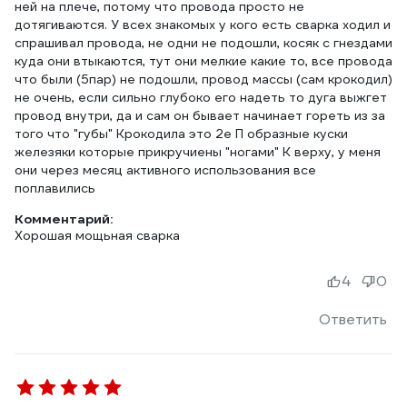
ней на плече, потому что провода просто не
дотягиваются. У всех знакомых у кого есть сварка ходил и
спрашивал провода, не одни не подошли, косяк с гнездами
куда они втыкаются, тут они мелкие какие то, все провода
что были (5пар) не подошли, провод массы (сам крокодил)
не очень, если сильно глубоко его надеть то дуга выжгет
провод внутри, да и сам он бывает начинает гореть из за
того что "губы" Крокодила это 2е П образные куски
железяки которые прикручиены "ногами" К верху, у меня
они через месяц активного использования все
поплавились
Комментарий:
Хорошая мощьная сварка
4
0
Ответить