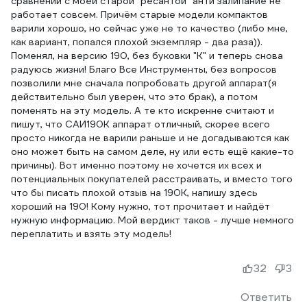
сравнении с моей старой "ресантой" анти залипание не
работает совсем. Причём старые модели компактов
варили хорошо, но сейчас уже не то качество (либо мне,
как вариант, попался плохой экземпляр - два раза)).
Поменял, на версию 190, без буковки "К" и теперь снова
радуюсь жизни! Благо Все Инструменты, без вопросов
позволили мне сначала попробовать другой аппарат(я
действительно был уверен, что это брак), а потом
поменять на эту модель. А те кто искренне считают и
пишут, что САИ190К аппарат отличный, скорее всего
просто никогда не варили раньше и не догадываются как
оно может быть на самом деле, ну или есть ещё какие-то
причины). Вот именно поэтому не хочется их всех и
потенциальных покупателей расстраивать, и вместо того
что бы писать плохой отзыв на 190К, напишу здесь
хороший на 190! Кому нужно, тот прочитает и найдёт
нужную информацию. Мой вердикт таков - лучше немного
переплатить и взять эту модель!
32
3
Ответить