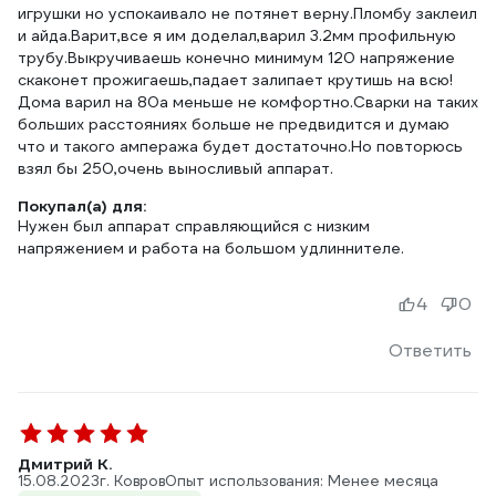
игрушки но успокаивало не потянет верну.Пломбу заклеил
и айда.Варит,все я им доделал,варил 3.2мм профильную
трубу.Выкручиваешь конечно минимум 120 напряжение
скаконет прожигаешь,падает залипает крутишь на всю!
Дома варил на 80а меньше не комфортно.Сварки на таких
больших расстояниях больше не предвидится и думаю
что и такого ампеража будет достаточно.Но повторюсь
взял бы 250,очень выносливый аппарат.
Покупал(а) для:
Нужен был аппарат справляющийся с низким
напряжением и работа на большом удлиннителе.
4
0
Ответить
Дмитрий К.
15.08.2023
г. Ковров
Опыт использования: Менее месяца