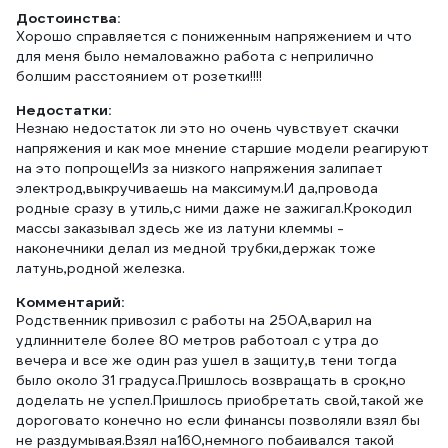
Достоинства:
Хорошо справляется с пониженным напряжением и что
для меня было немаловажно работа с неприлично
болшим расстоянием от розетки!!!!
Недостатки:
Незнаю недостаток ли это но очень чувствует скачки
напряжения и как мое мнение старшие модели реагируют
на это попроще!Из за низкого напряжения залипает
электрод,выкручиваешь на максимум.И да,провода
родные сразу в утиль,с ними даже не зажигал.Крокодил
массы заказывал здесь же из латуни клеммы -
наконечники делал из медной трубки,держак тоже
латунь,родной железка.
Комментарий:
Родственник привозил с работы на 250А,варил на
удлиннителе более 80 метров работоал с утра до
вечера и все же один раз ушел в защиту,в тени тогда
было около 31 градуса.Пришлось возвращать в срок,но
доделать не успел.Пришлось приобретать свой,такой же
дороговато конечно но если финансы позволяли взял бы
не раздумывая.Взял на160,немного побаивался такой