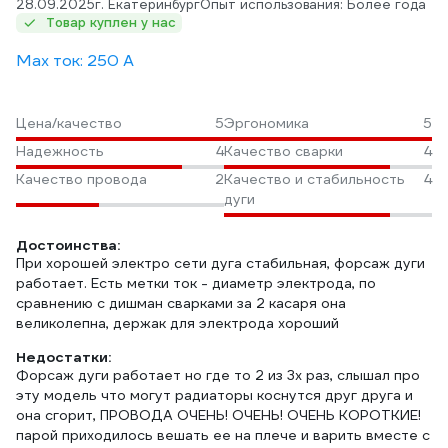
28.09.2025
г. Екатеринбург
Опыт использования: Более года
Товар куплен у нас
Max ток: 250 А
Цена/качество
5
Эргономика
5
Надежность
4
Качество сварки
4
Качество провода
2
Качество и стабильность
4
дуги
Достоинства:
При хорошей электро сети дуга стабильная, форсаж дуги
работает. Есть метки ток - диаметр электрода, по
сравнению с дишман сварками за 2 касаря она
великолепна, держак для электрода хороший
Недостатки:
Форсаж дуги работает но где то 2 из 3х раз, слышал про
эту модель что могут радиаторы коснутся друг друга и
она сгорит, ПРОВОДА ОЧЕНЬ! ОЧЕНЬ! ОЧЕНЬ КОРОТКИЕ!
парой приходилось вешать ее на плече и варить вместе с