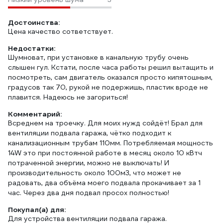
Достоинства:
Цена качество сответствует.
Недостатки:
Шумноват, при установке в канальную трубу очень
слышен гул. Кстати, после часа работы решил вытащить и
посмотреть, сам двигатель оказался просто кипятошным,
градусов так 70, рукой не подержишь, пластик вроде не
плавится. Надеюсь не загориться!
Комментарий:
Всреднем на троечку. Для моих нужд сойдёт! Брал для
вентиляции подвала гаража, чётко подходит к
канализационным трубам 110мм. Потребляемая мощность
14W это при постоянной работе в месяц около 10 кВтч
потраченной энергии, можно не выключать! И
производительность около 100м3, что может не
радовать, два объёма моего подвала прокачивает за 1
час. Через два дня подвал просох полностью!
Покупал(а) для:
Для устройства вентиляции подвала гаража.