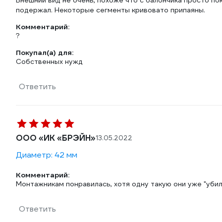
Внешний вид не очень, похоже что с балончика просто пок
подержал. Некоторые сегменты кривовато припаяны.
Комментарий:
?
Покупал(а) для:
Собственных нужд
Ответить
ООО «ИК «БРЭЙН»
13.05.2022
Диаметр: 42 мм
Комментарий:
Монтажникам понравилась, хотя одну такую они уже "убили
Ответить