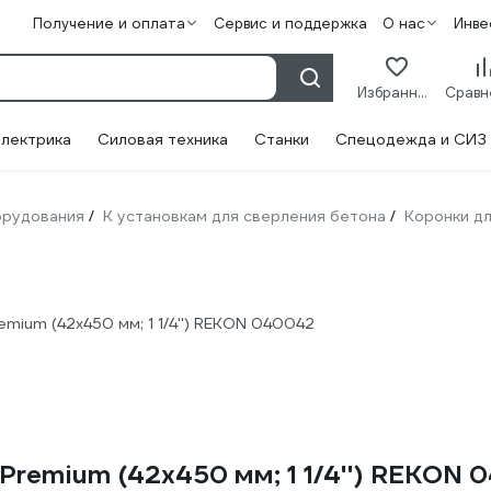
Получение и оплата
Сервис и поддержка
О нас
Инве
Избранное
лектрика
Силовая техника
Станки
Спецодежда и СИЗ
орудования
К установкам для сверления бетона
Коронки дл
/
/
mium (42х450 мм; 1 1/4'') REKON 040042
Premium (42х450 мм; 1 1/4'') REKON 