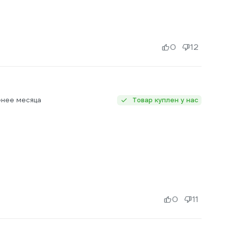
0
12
енее месяца
Товар куплен у нас
0
11