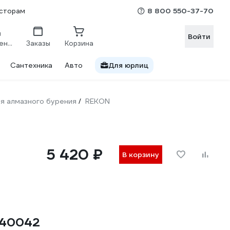
8 800 550-37-70
сторам
Войти
Сравнение
Заказы
Корзина
Сантехника
Авто
Для юрлиц
я алмазного бурения
REKON
/
5 420 ₽
В корзину
040042