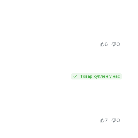
6
0
Товар куплен у нас
7
0