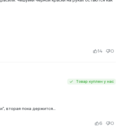
расили. Чешуйки чёрной краски на руках остаются как
14
0
Товар куплен у нас
", вторая пока держится...
6
0