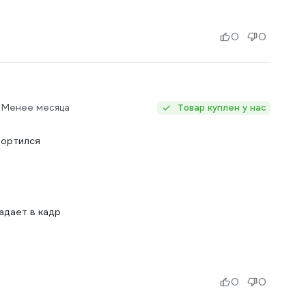
0
0
: Менее месяца
Товар куплен у нас
портился
адает в кадр
0
0