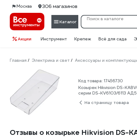
306 магазинов
Москва
Каталог
Акции
Инструмент
Крепеж
Всё для сада
Э
Главная
Электрика и свет
Аксессуары и комплектующ
/
/
Код товара: 17456730
Козырек Hikvision DS-KAB
серии DS-KV6103/6113 АД
На страницу товара
Отзывы о козырьке Hikvision DS-