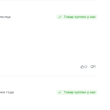
месяца
Товар куплен у нас
0
1
лее года
Товар куплен у нас