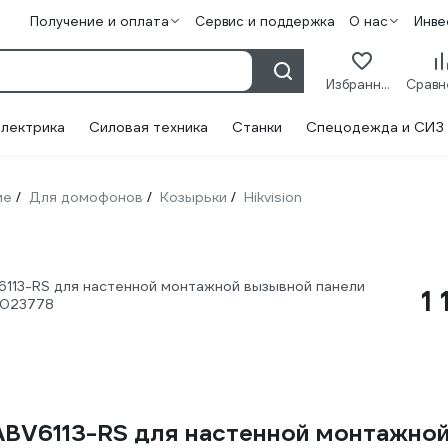
Получение и оплата
Сервис и поддержка
О нас
Инве
Избранное
лектрика
Силовая техника
Станки
Спецодежда и СИЗ
ие
Для домофонов
Козырьки
Hikvision
/
/
/
V6113-RS для настенной монтажной вызывной панели
1
5023778
KABV6113-RS для настенной монтажной