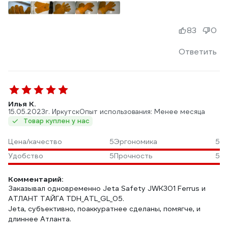
83
0
Ответить
Илья К.
15.05.2023
г. Иркутск
Опыт использования: Менее месяца
Товар куплен у нас
Цена/качество
5
Эргономика
5
Удобство
5
Прочность
5
Комментарий:
Заказывал одновременно Jeta Safety JWK301 Ferrus и
АТЛАНТ ТАЙГА TDH_ATL_GL_05.
Jeta, субъективно, поаккуратнее сделаны, помягче, и
длиннее Атланта.