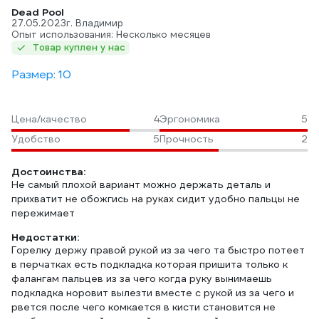
Dead Pool
27.05.2023
г. Владимир
Опыт использования: Несколько месяцев
Товар куплен у нас
Размер: 10
Цена/качество
4
Эргономика
5
Удобство
5
Прочность
2
Достоинства:
Не самый плохой вариант можно держать деталь и
прихватит не обожгись на руках сидит удобно пальцы не
пережимает
Недостатки:
Горелку держу правой рукой из за чего та быстро потеет
в перчатках есть подкладка которая пришита только к
фалангам пальцев из за чего когда руку вынимаешь
подкладка норовит вылезти вместе с рукой из за чего и
рвется после чего комкается в кисти становится не