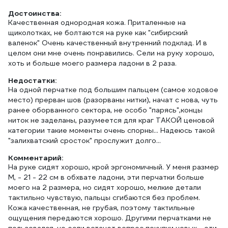
Достоинства:
Качественная однородная кожа. Приталенные на
щиколотках, не болтаются на руке как "сибирский
валенок" Очень качественный внутренний подклад. И в
целом они мне очень понравились. Сели на руку хорошо,
хоть и больше моего размера ладони в 2 раза.
Недостатки:
На одной перчатке под большим пальцем (самое ходовое
место) прерван шов (разорваны нитки), начат с нова, чуть
ранее оборванного сектора, не особо "парясь",концы
ниток не заделаны, разумеется для краг ТАКОЙ ценовой
категории такие моменты очень спорны... Надеюсь такой
"залихватский сросток" прослужит долго...
Комментарий:
На руке сидят хорошо, крой эргономичный. У меня размер
М, - 21 - 22 см в обхвате ладони, эти перчатки больше
моего на 2 размера, но сидят хорошо, мелкие детали
тактильно чувствую, пальцы сгибаются без проблем.
Кожа качественная, не грубая, поэтому тактильные
ощущения передаются хорошо. Другими перчатками не