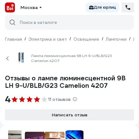
Москва
Для юрлиц
Поиск в каталоге
Главная
/
Электрика и свет
/
Освещение
/
Лампочки
/
Лю
Лампа люминесцентная 9В LH 9-U/BLB/G23
Camelion 4207
Отзывы о лампе люминесцентной 9В
LH 9-U/BLB/G23 Camelion 4207
4
11 отзывов
Написать отзыв