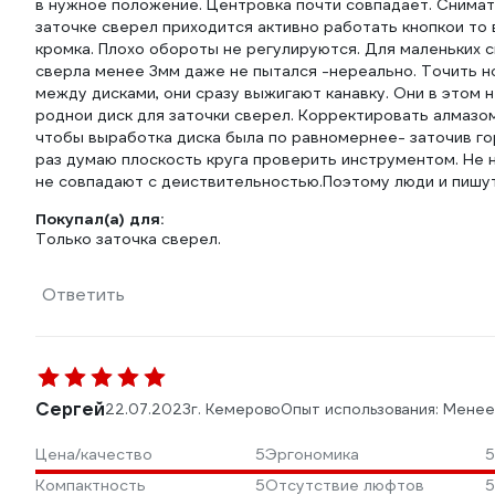
в нужное положение. Центровка почти совпадает. Снимать 
заточке сверел приходится активно работать кнопкои то 
кромка. Плохо обороты не регулируются. Для маленьких 
сверла менее 3мм даже не пытался -нереально. Точить но
между дисками, они сразу выжигают канавку. Они в этом н
роднои диск для заточки сверел. Корректировать алмазом
чтобы выработка диска была по равномернее- заточив го
раз думаю плоскость круга проверить инструментом. Не н
не совпадают с деиствительностью.Поэтому люди и пишут
Покупал(а) для:
Только заточка сверел.
Ответить
Сергей
22.07.2023
г. Кемерово
Опыт использования: Менее
Цена/качество
5
Эргономика
5
Компактность
5
Отсутствие люфтов
5