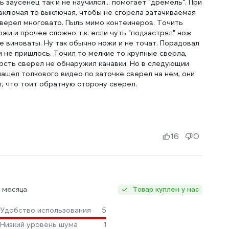
заусенец так и не научился... помогает "дремель". При
включая то выключая, чтобы не сгорела затачиваемая
сверел многовато. Пыль мимо контеинеров. Точить
жи и прочее сложно т.к. если чуть "подзастрял" нож
е виноваты. Ну так обычно ножи и не точат. Порадовал
 не пришлось. Точил то мелкие то крупные сверла,
рсть сверел не обнаружил канавки. Но в следующии
ашел толкового видео по заточке сверел на нем, они
, что тоит обратную сторону сверел.
16
0
 месяца
Товар куплен у нас
Удобство использования
5
Низкий уровень шума
1