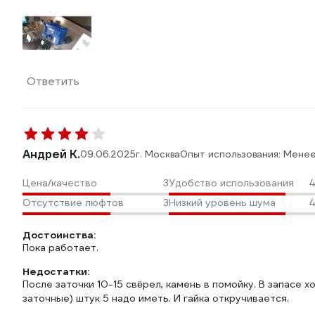
Ответить
Андрей К.
09.06.2025
г. Москва
Опыт использования: Мене
Цена/качество
3
Удобство использования
4
Отсутствие люфтов
3
Низкий уровень шума
4
Достоинства:
Пока работает.
Недостатки:
После заточки 10-15 свëрел, камень в помойку. В запасе х
заточные) штук 5 надо иметь. И гайка откручивается.