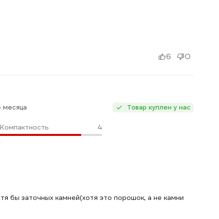
6
0
е месяца
Товар куплен у нас
Компактность
4
отя бы заточных камней(хотя это порошок, а не камни