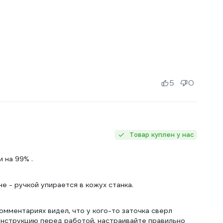
5
0
Товар куплен у нас
 на 99% .
е - ручкой упирается в кожух станка.
омментариях видел, что у кого-то заточка сверл
 инструкцию перед работой, настраивайте правильно