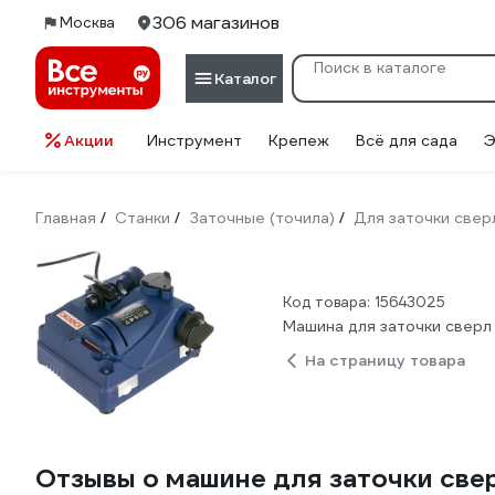
306 магазинов
Москва
Каталог
Акции
Инструмент
Крепеж
Всё для сада
Э
Главная
Станки
Заточные (точила)
Для заточки свер
/
/
/
Код товара: 15643025
Машина для заточки свер
На страницу товара
Отзывы о машине для заточки св