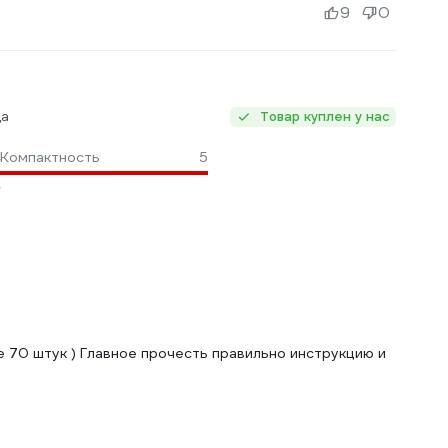
9
0
ца
Товар куплен у нас
Компактность
5
е 70 штук ) Главное прочесть правильно инструкцию и