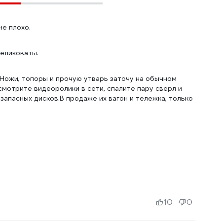
не плохо.
великоваты.
. Ножи, топоры и прочую утварь заточу на обычном
мотрите видеоролики в сети, спалите пару сверл и
 запасных дисков.В продаже их вагон и тележка, только
10
0