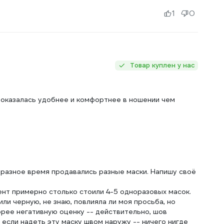
1
0
Товар куплен у нас
показалась удобнее и комфортнее в ношении чем
 разное время продавались разные маски. Напишу своё
ент примерно столько стоили 4-5 одноразовых масок.
или черную, не знаю, повлияла ли моя просьба, но
рее негативную оценку -- действительно, шов
 если надеть эту маску швом наружу -- ничего нигде