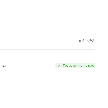
1
0
сяца
Товар куплен у нас