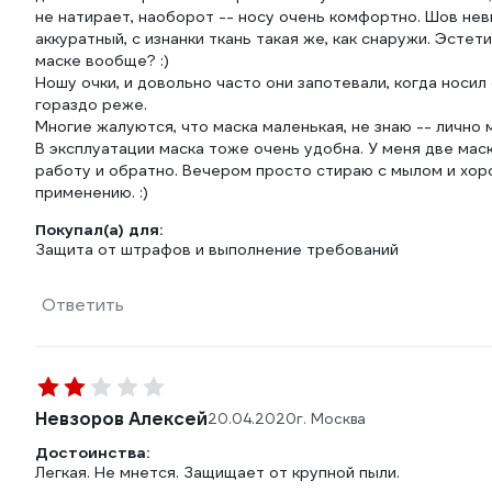
не натирает, наоборот -- носу очень комфортно. Шов нев
аккуратный, с изнанки ткань такая же, как снаружи. Эстет
маске вообще? :)
Ношу очки, и довольно часто они запотевали, когда носил
гораздо реже.
Многие жалуются, что маска маленькая, не знаю -- лично
В эксплуатации маска тоже очень удобна. У меня две маски
работу и обратно. Вечером просто стираю с мылом и хоро
применению. :)
Покупал(а) для:
Защита от штрафов и выполнение требований
Ответить
Невзоров Алексей
20.04.2020
г. Москва
Достоинства:
Легкая. Не мнется. Защищает от крупной пыли.