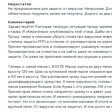
Недостатки:
Не предназначена для защиты от вирусов. Непрочная. До
обязательно подумать зачем ее покупать. Дорого за два 
Комментарий:
Здравствуйте! Учитывая текущую ситуацию прошу админи
отзыва. И обязательно опубликовать мой отзыв. Дабы не 
Прошу также в описании убрать слова про вирусные инфек
степень защиты FFP1, в отличие от респираторов не рек
Причем производитель и позиционирует указанную модел
Производитель на этикетке и на сайте даже не намекнул н
защиты. Он даже не приложил никакой инструкции и реко
Теперь о самой маске L 30079. Маска сшита из двух лепес
высоту 125 мм. Шов на купленной мной маске оказался кр
и 50 мм в высоту. При распаковке сразу ощутил резкий не
дезинфицирующего средства. У меня окружность головы 
маски размером больше. Если буква L это размер. Об это
Причем края лямок очень неприятно «режут» и давят уши т
запах практически исчез. И немного уменьшились неприят
потеют. Но это происходит со многими масками. В итоге 
крупной пыли. От вирусов она не защитит. И она долго не