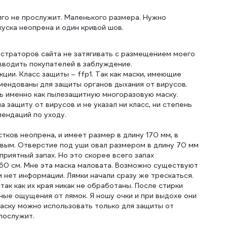
лго не прослужит. Маленького размера. Нужно
куска неопрена и один кривой шов.
страторов сайта не затягивать с размещением моего
вводить покупателей в заблуждение.
ции. Класс защиты – ffp1. Так как маски, имеющие
омендованы для защиты органов дыхания от вирусов.
ь именно как пылезащитную многоразовую маску.
а защиту от вирусов и не указал ни класс, ни степень
мендаций по уходу.
тков неопрена, и имеет размер в длину 170 мм, в
ивым. Отверстие под уши овал размером в длину 70 мм
приятный запах. Но это скорее всего запах
60 см. Мне эта маска маловата. Возможно существуют
м нет информации. Лямки начали сразу же трескаться.
ак как их края никак не обработаны. После стирки
ные ощущения от лямок. Я ношу очки и при выдохе они
маску можно использовать только для защиты от
 послужит.