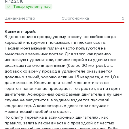
14.12.2018
Товар куплен у нас
Цена/качество
5
Эргономика
5
Комментарий:
В дополнение к предыдущему отзыву, не люблю когда
хороший инструмент показывают в плохом свете.
Такими монтажными пилами часто пользуются на
выносных временных постах. Для этого как правило
используют удлинители, причем порой эти удлинители
оказываются очень длинными (более 30 метров), а в
добавок ко всему провод в удлинителе оказывается
довольно тонкий, хорошо если на 1,5 квадрата, а то 1,0 и
даже меньше. Конечно для такой мощности это не
годится, напряжение проседает, ток растет, вот и горят
двигатели. Асинхронный однофазный двигатель в лучшем
случае не запустится, в худшем вздуется пусковой
конденсатор. А коллекторные двигатели получают
межвитковый пробой и сгорают.
По опыту термичка в асинхронных двигателях , как
правило, залита лаком вместе с проводкой от частых
срабатываний контакты подгорают, исход тот же. Либо