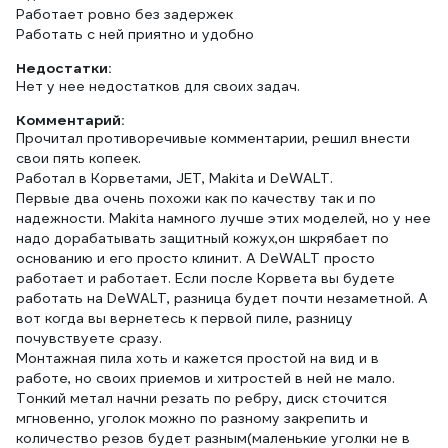
Работает ровно без задержек
Работать с ней приятно и удобно
Недостатки:
Нет у нее недостатков для своих задач.
Комментарий:
Прочитал противоречивые комментарии, решил внести
свои пять копеек.
Работал в Корветами, JET, Makita и DeWALT.
Первые два очень похожи как по качеству так и по
надежности. Makita намного лучше этих моделей, но у нее
надо дорабатывать защитный кожух,он шкрябает по
основанию и его просто клинит. А DeWALT просто
работает и работает. Если после Корвета вы будете
работать на DeWALT, разница будет почти незаметной. А
вот когда вы вернетесь к первой пиле, разницу
почувствуете сразу.
Монтажная пила хоть и кажется простой на вид и в
работе, но своих приемов и хитростей в ней не мало.
Тонкий метал начни резать по ребру, диск сточится
мгновенно, уголок можно по разному закрепить и
количество резов будет разным(маленькие уголки не в