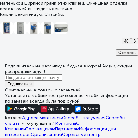
маленькой шириной грани этих ключей. Финишная отделка
всех ключей выглядит идентично.
Ключи рекомендую. Спасибо.
46
3
Ответить
Подпишитесь
на рассылку
и будьте в курсе! Акции, скидки,
распродажи ждут!
Подписаться
Оригинальные товары с гарантией!
Установите мобильное приложение, чтобы информация
по заказам всегда была под рукой
Каталог
Адреса магазинов
Способы получения
Способы
оплаты
Что улучшить?
Контакты
О
Компании
Поставщикам
Партнерам
Информация для
инвесторов
Организациям
Сервисный центр