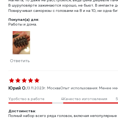
магнита, то даже не расстроился, ведь цена дешевле пачк
В шуруповёрте зажимаются хорошо, не бьют. В импакте д
Повкручивал саморезы с головами на 8 и на 10, ни одна би
Покупал(а) для:
Работы и дома.
Ответить
Юрий О.
13.11.2023
г. Москва
Опыт использования: Менее ме
Удобство в работе
4
Качество изготовления
5
Достоинства:
Полный набор всего ряда головок, включая непопулярные р