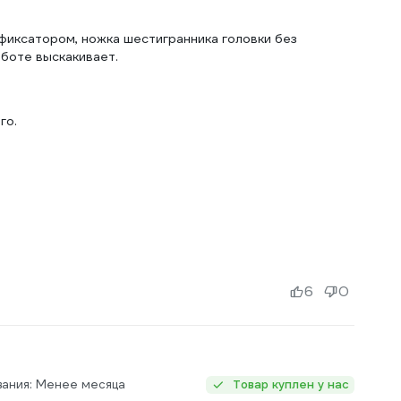
фиксатором, ножка шестигранника головки без
аботе выскакивает.
го.
6
0
вания: Менее месяца
Товар куплен у нас