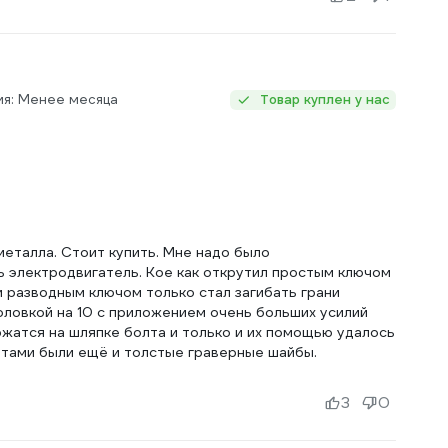
ия: Менее месяца
Товар куплен у нас
металла. Стоит купить. Мне надо было
 электродвигатель. Кое как открутил простым ключом
ни разводным ключом только стал загибать грани
головкой на 10 с приложением очень больших усилий
ржатся на шляпке болта и только и их помощью удалось
олтами были ещё и толстые граверные шайбы.
3
0