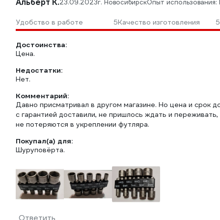
Альберт К.
23.09.2023
г. Новосибирск
Опыт использования:
Удобство в работе
5
Качество изготовления
5
Достоинства:
Цена.
Недостатки:
Нет.
Комментарий:
Давно присматривал в другом магазине. Но цена и срок д
с гарантией доставили, не пришлось ждать и переживать,
не потеряются в укреплении футляра.
Покупал(а) для:
Шуруповёрта.
Ответить