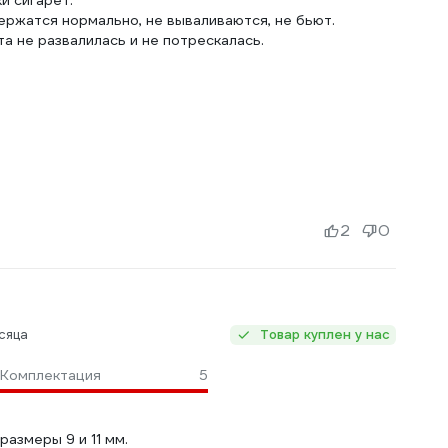
и сигарет.
ержатся нормально, не вываливаются, не бьют.
та не развалилась и не потрескалась.
2
0
сяца
Товар куплен у нас
Комплектация
5
азмеры 9 и 11 мм.