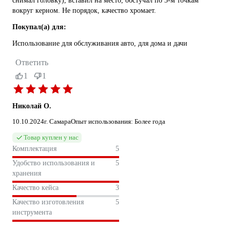
снимал головку), вставил на место, обстучал по 3-м точкам
вокруг керном. Не порядок, качество хромает.
Покупал(а) для:
Использование для обслуживания авто, для дома и дачи
Ответить
1
1
Николай О.
10.10.2024
г. Самара
Опыт использования: Более года
Товар куплен у нас
Комплектация
5
Удобство использования и
5
хранения
Качество кейса
3
Качество изготовления
5
инструмента