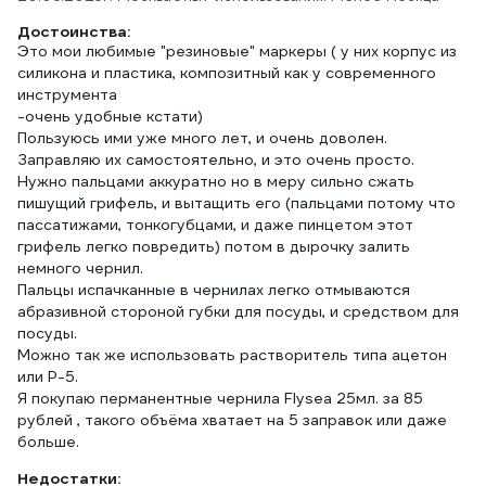
Достоинства:
Это мои любимые "резиновые" маркеры ( у них корпус из
силикона и пластика, композитный как у современного
инструмента
-очень удобные кстати)
Пользуюсь ими уже много лет, и очень доволен.
Заправляю их самостоятельно, и это очень просто.
Нужно пальцами аккуратно но в меру сильно сжать
пишущий грифель, и вытащить его (пальцами потому что
пассатижами, тонкогубцами, и даже пинцетом этот
грифель легко повредить) потом в дырочку залить
немного чернил.
Пальцы испачканные в чернилах легко отмываются
абразивной стороной губки для посуды, и средством для
посуды.
Можно так же использовать растворитель типа ацетон
или Р-5.
Я покупаю перманентные чернила Flysea 25мл. за 85
рублей , такого объёма хватает на 5 заправок или даже
больше.
Недостатки: