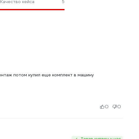
Качество кейса
5
онтаж потом купил еще комплект в машину
0
0
Товар куплен у нас