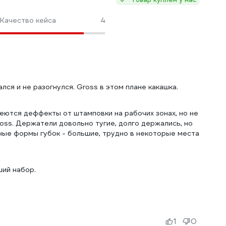
Качество кейса
4
ался и не разогнулся. Gross в этом плане какашка.
меются деффекты от штамповки на рабочих зонах, но не
Gross. Держатели довольно тугие, долго держались, но
бные формы губок - большие, трудно в некоторые места
ший набор.
1
0