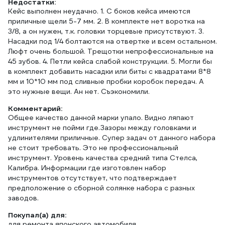
Недостатки:
Кейс выполнен неудачно. 1. С боков кейса имеются
приличные щели 5-7 мм. 2. В комплекте нет воротка на
3/8, а он нужен, т.к. головки торцевые присутствуют. 3.
Насадки под 1/4 болтаются на отвертке и всем остальном.
Люфт очень большой. Трещотки непрофессиональные на
45 зубов. 4. Петли кейса слабой конструкции. 5. Могли бы
в комплект добавить насадки или биты с квадратами 8*8
мм и 10*10 мм под сливные пробки коробок передач. А
это нужные вещи. Ан нет. Съэкономили.
Комментарий:
Общее качество данной марки упало. Видно ляпают
инструмент не пойми где.Зазоры между головками и
удлинителями приличные. Супер задач от данного набора
не стоит требовать. Это не профессиональный
инструмент. Уровень качества средний типа Стелса,
Калибра. Информации где изготовлен набор
инструментов отсутствует, что подтверждает
предположение о сборной солянке набора с разных
заводов.
Покупал(а) для:
для ремонта японского автомобиля.