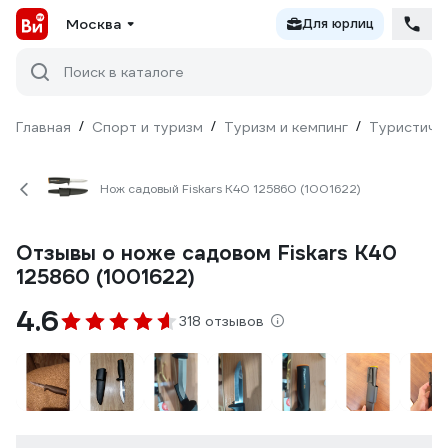
Москва
Для юрлиц
Поиск в каталоге
Главная
/
Спорт и туризм
/
Туризм и кемпинг
/
Туристиче
Нож садовый Fiskars K40 125860 (1001622)
Отзывы о ноже садовом Fiskars K40
125860 (1001622)
4.6
318 отзывов