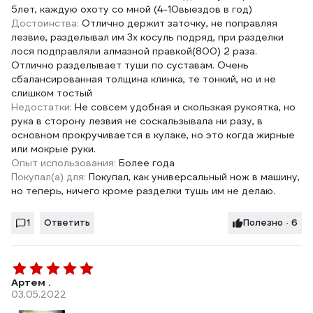
5лет, каждую охоту со мной (4-10выездов в год)
Достоинства:
Отлично держит заточку, не поправляя
лезвие, разделывал им 3х косуль подряд, при разделки
лося подправляли алмазной правкой(800) 2 раза.
Отлично разделывает туши по суставам. Очень
сбалансированная толщина клинка, те тонкий, но и не
слишком тостый
Недостатки:
Не совсем удобная и скользкая рукоятка, но
рука в сторону лезвия не соскальзывала ни разу, в
основном прокручивается в кулаке, но это когда жирные
или мокрые руки.
Опыт использования:
Более года
Покупал(а) для:
Покупал, как универсальный нож в машину,
но теперь, ничего кроме разделки тушь им не делаю.
1
Ответить
Полезно · 6
Артем .
03.05.2022