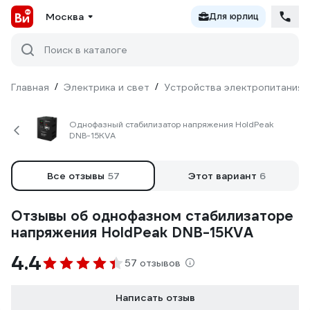
Москва
Для юрлиц
Поиск в каталоге
Главная
/
Электрика и свет
/
Устройства электропитания
Однофазный стабилизатор напряжения HoldPeak
DNB-15KVA
Все отзывы
57
Этот вариант
6
Отзывы об однофазном стабилизаторе
напряжения HoldPeak DNB-15KVA
4.4
57 отзывов
Написать отзыв