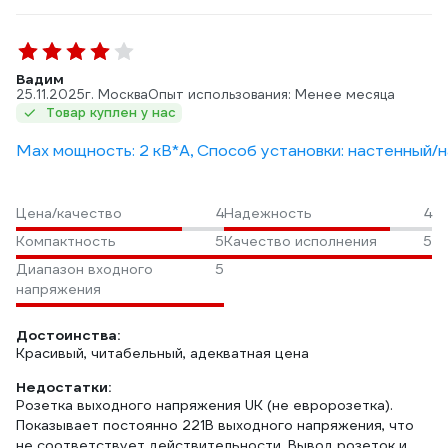
Вадим
25.11.2025
г. Москва
Опыт использования: Менее месяца
Товар куплен у нас
Max мощность: 2 кВ*А, Способ установки: настенный/н
Цена/качество
4
Надежность
4
Компактность
5
Качество исполнения
5
Диапазон входного
5
напряжения
Достоинства:
Красивый, читабельный, адекватная цена
Недостатки:
Розетка выходного напряжения UK (не евророзетка).
Показывает постоянно 221В выходного напряжения, что
не соответствует действительности. Вывод розеток и