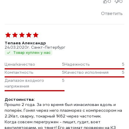
0
0
Ответить
Тепаев Александр
24.03.2020
г. Санкт-Петербург
Товар куплен у нас
Цена/качество
5
Надежность
5
Компактность
5
Качество исполнения
5
Диапазон входного
5
напряжения
Достоинства:
Прошло 2 года. За это время был изнасилован вдоль и
поперёк. Гонял через него плазморез с компрессором на
2.2Квт, сварку, токарный 1К62 через частотник.
Когда совсем перегружен - пищит, гудит, воет
вентиляторами, но тянет! Его автомат проверен на КЗ