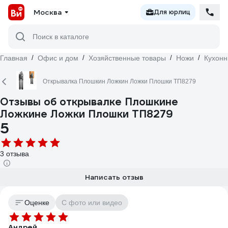
Москва
Для юрлиц
Поиск в каталоге
Главная
/
Офис и дом
/
Хозяйственные товары
/
Ножи
/
Кухон
Открывалка Плошкин Ложкин Ложки Плошки ТП8279
Отзывы об открывалке Плошкине
Ложкине Ложки Плошки ТП8279
5
3 отзыва
Написать отзыв
Оценке
С фото или видео
Андрей