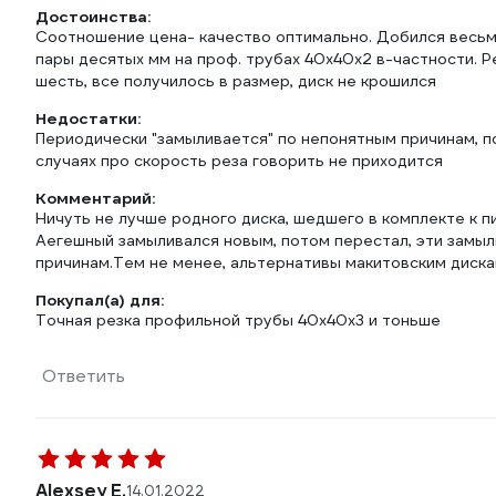
Достоинства:
Соотношение цена- качество оптимально. Добился весьма
пары десятых мм на проф. трубах 40х40х2 в-частности. Рез
шесть, все получилось в размер, диск не крошился
Недостатки:
Периодически "замыливается" по непонятным причинам, по
случаях про скорость реза говорить не приходится
Комментарий:
Ничуть не лучше родного диска, шедшего в комплекте к пил
Аегешный замыливался новым, потом перестал, эти замы
причинам.Тем не менее, альтернативы макитовским диска
Покупал(а) для:
Точная резка профильной трубы 40х40х3 и тоньше
Ответить
Alexsey E.
14.01.2022