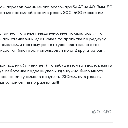
угом порезал очень много всего- трубу 40на 40. 3мм. 80
 мелких профилей. короче резов 300-400 можно им
отлично. то режет медленно. мне показалось... что
 при стачивании идет какая то пропитка по радиусу
 рыхлым...и поэтому режет хуже. как только этот
ивается быстрее. использовал пока 2 круга. из 5шт.
к под них (у меня аег). то забудете, что такое. резать
тут работенка подвернулась. где нужно было много
перь не вижу смысла покупать 230мм.. ну а резать
но.. как бы ты не размечал!!!!
0
0