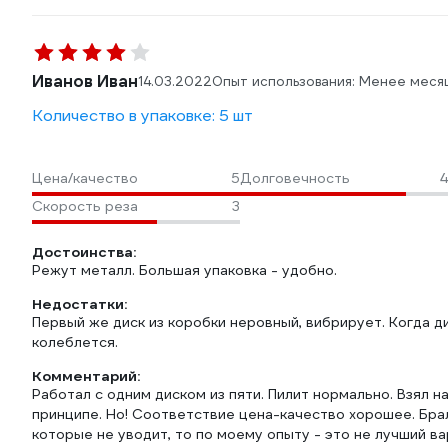
Иванов Иван
14.03.2022
Опыт использования: Менее меся
Количество в упаковке: 5 шт
Цена/качество
5
Долговечность
4
Скорость реза
3
Достоинства:
Режут металл. Большая упаковка - удобно.
Недостатки:
Первый же диск из коробки неровный, вибрирует. Когда д
колеблется.
Комментарий:
Работал с одним диском из пяти. Пилит нормально. Взял н
принципе. Но! Соответствие цена-качество хорошее. Брал
которые не уводит, то по моему опыту - это не лучший в