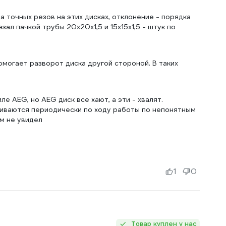
 точных резов на этих дисках, отклонение - порядка
ал пачкой трубы 20х20х1,5 и 15х15х1,5 - штук по
могает разворот диска другой стороной. В таких
е AEG, но AEG диск все хают, а эти - хвалят.
ливаются периодически по ходу работы по непонятным
м не увидел
1
0
Товар куплен у нас