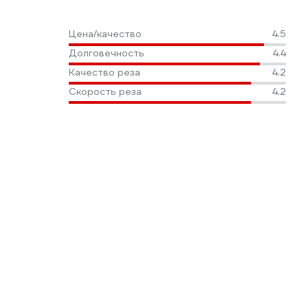
Цена/качество
4.5
Долговечность
4.4
Качество реза
4.2
Скорость реза
4.2