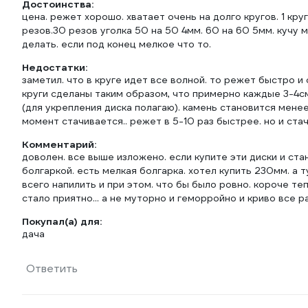
Достоинства:
цена. режет хорошо. хватает очень на долго кругов. 1 кр
резов.30 резов уголка 50 на 50 4мм. 60 на 60 5мм. кучу
делать. если под конец мелкое что то.
Недостатки:
заметил. что в круге идет все волной. то режет быстро и 
круги сделаны таким образом, что примерно каждые 3-4см
(для укрепления диска полагаю). камень становится менее
момент стачивается.. режет в 5-10 раз быстрее. но и стач
Комментарий:
доволен. все выше изложено. если купите эти диски и стано
болгаркой. есть мелкая болгарка. хотел купить 230мм. а 
всего напилить и при этом. что бы было ровно. короче те
стало приятно... а не муторно и геморройно и криво все рав
Покупал(а) для:
дача
Ответить