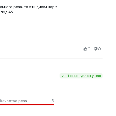
льного реза, то эти диски норм
 под 45.
0
0
Товар куплен у нас
Качество реза
5