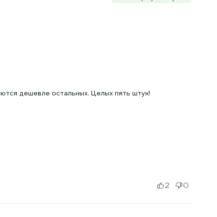
аются дешевле остальных. Целых пять штук!
2
0