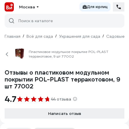
Москва
Для юрлиц
Поиск в каталоге
Главная
/
Всё для сада
/
Украшения для сада
/
Садовые д
Пластиковое модульное покрытие POL-PLAST
терракотовое, 9 шт 77002
Отзывы о пластиковом модульном
покрытии POL-PLAST терракотовом, 9
шт 77002
4.7
44 отзыва
Написать отзыв