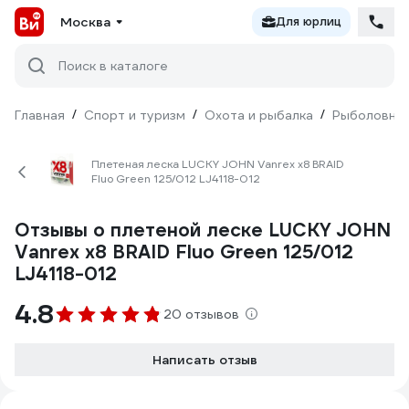
Москва
Для юрлиц
Поиск в каталоге
Главная
/
Спорт и туризм
/
Охота и рыбалка
/
Рыболовны
Плетеная леска LUCKY JOHN Vanrex х8 BRAID
Fluo Green 125/012 LJ4118-012
Отзывы о плетеной леске LUCKY JOHN
Vanrex х8 BRAID Fluo Green 125/012
LJ4118-012
4.8
20 отзывов
Написать отзыв