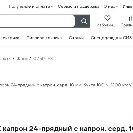
Получение и оплата
Сервис и поддержка
О нас
Инве
Избранное
лектрика
Силовая техника
Станки
Спецодежда и СИЗ
канаты
Фалы
СИБРТЕХ
/
/
он 24-прядный с капрон. серд. 10 мм, бухта 100 м, 1300 кгс// 
прон 24-прядный с капрон. серд. 10 м