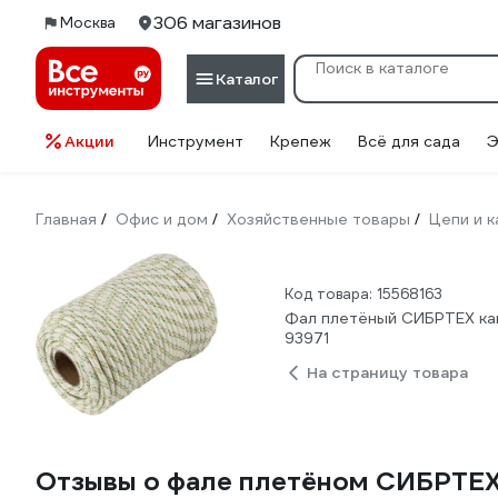
306 магазинов
Москва
Каталог
Акции
Инструмент
Крепеж
Всё для сада
Э
Главная
Офис и дом
Хозяйственные товары
Цепи и 
/
/
/
Код товара: 15568163
Фал плетёный СИБРТЕХ капр
93971
На страницу товара
Отзывы о фале плетёном СИБРТЕХ ка