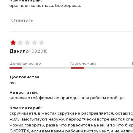
Комментарий:
Брал для палистпаса. Всё хорошо.
Ответить
Данил
24.03.2018
Цена/качество
1
Эргономика
1
Достоинства:
нет
Недостатки:
веревки этой фирмы не пригодны для работы вообще.
Комментарий:
скручиваетя, в местах скрутки не расправляется, остают
жилы выстыпауют наружу. периодтчески встречаются спай
можно говорить, разве что повесится на ней, и то что б
СИБРТЕХ, если вам важен рабочий инструмент, а не наличие