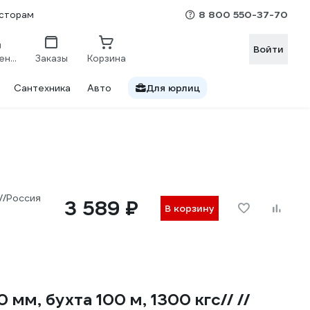
8 800 550-37-70
сторам
Войти
Сравнение
Заказы
Корзина
Сантехника
Авто
Для юрлиц
//Россия
3 589 ₽
В корзину
м, бухта 100 м, 1300 кгс// //