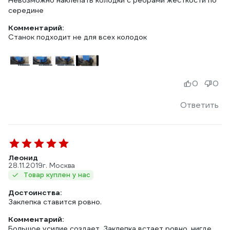
Невозможно наклепать колодки с рёбрами жёсткости по
середине
Комментарий:
Станок подходит не для всех колодок
0
0
Ответить
Леонид
28.11.2019
г. Москва
Товар куплен у нас
Достоинства:
Заклепка ставится ровно.
Комментарий:
Большое усилие создает. Заклепка встает ровно, нигде