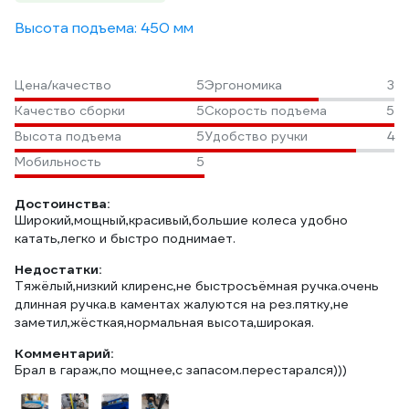
Высота подъема: 450 мм
Цена/качество
5
Эргономика
3
Качество сборки
5
Скорость подъема
5
Высота подъема
5
Удобство ручки
4
Мобильность
5
Достоинства:
Широкий,мощный,красивый,большие колеса удобно
катать,легко и быстро поднимает.
Недостатки:
Тяжёлый,низкий клиренс,не быстросъёмная ручка.очень
длинная ручка.в каментах жалуются на рез.пятку,не
заметил,жёсткая,нормальная высота,широкая.
Комментарий:
Брал в гараж,по мощнее,с запасом.перестарался)))