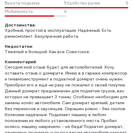
Высота подъема
5
Удобство ручки
5
Мобильность
4
Достоинства:
Удобный, простой в эксплуатации. Надёжный. Есть
ремкомплект. Безупречная работа.
Недостатки:
Тяжёлый и большой. Как все Советское.
Комментарий:
Сегодня мой отзыв будет для автолюбителей. Хочу
оставить отзыв о домкрате. Имею в в гараже компрессор
и пневмоинструмент и подкатной домкрат очень нужен.
Приобрел его и ещё ни разу не пожалел о своей покупке.
Данный домкрат предназначен для поднятия грузов, вес
которых не превышает 3 тонны. Особенно необходим для
замены колёс автомобиля. Сам домкрат крепкий, детали
без перекосов и заусенцев. Окрашен ровно - без сколов.
Колесики надёжные. Подымает машину в любом
положении из любого установленного места. Пробил
колесо, машину накренило - не беда! Подкатил домкрат,
начинаешь подымать и он под весом автомобиля находит