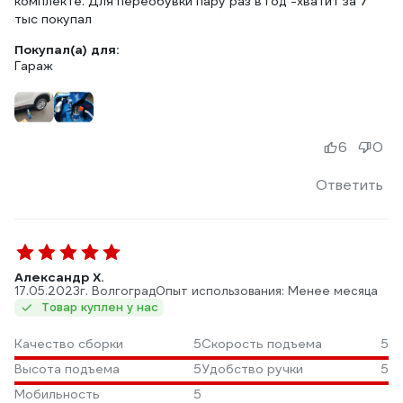
комплекте. Для переобувки пару раз в год -хватит за 7
тыс покупал
Покупал(а) для:
Гараж
6
0
Ответить
Александр Х.
17.05.2023
г. Волгоград
Опыт использования: Менее месяца
Товар куплен у нас
Качество сборки
5
Скорость подъема
5
Высота подъема
5
Удобство ручки
5
Мобильность
5