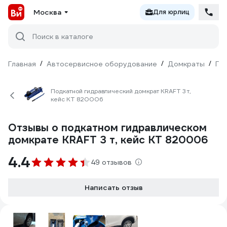
Москва
Для юрлиц
Поиск в каталоге
Главная
/
Автосервисное оборудование
/
Домкраты
/
Ги
Подкатной гидравлический домкрат KRAFT 3 т,
кейс KT 820006
Отзывы о подкатном гидравлическом
домкрате KRAFT 3 т, кейс KT 820006
4.4
49 отзывов
Написать отзыв