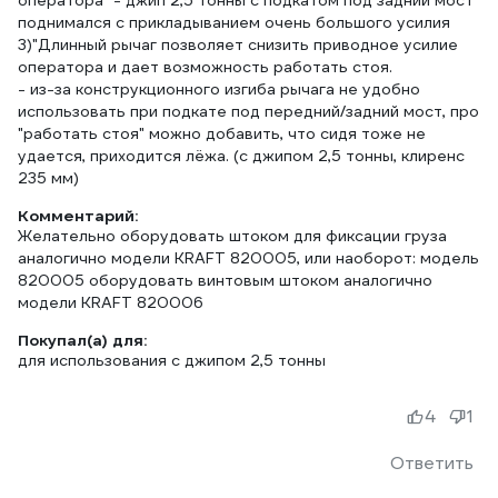
оператора" - джип 2,5 тонны с подкатом под задний мост
поднимался с прикладыванием очень большого усилия
3)"Длинный рычаг позволяет снизить приводное усилие
оператора и дает возможность работать стоя.
- из-за конструкционного изгиба рычага не удобно
использовать при подкате под передний/задний мост, про
"работать стоя" можно добавить, что сидя тоже не
удается, приходится лёжа. (с джипом 2,5 тонны, клиренс
235 мм)
Комментарий:
Желательно оборудовать штоком для фиксации груза
аналогично модели KRAFT 820005, или наоборот: модель
820005 оборудовать винтовым штоком аналогично
модели KRAFT 820006
Покупал(а) для:
для использования с джипом 2,5 тонны
4
1
Ответить