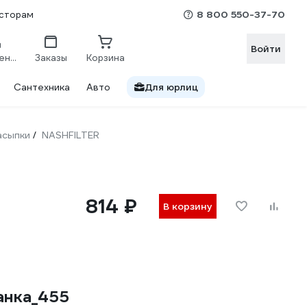
8 800 550-37-70
сторам
Войти
Сравнение
Заказы
Корзина
Сантехника
Авто
Для юрлиц
асыпки
NASHFILTER
/
814 ₽
В корзину
анка_455