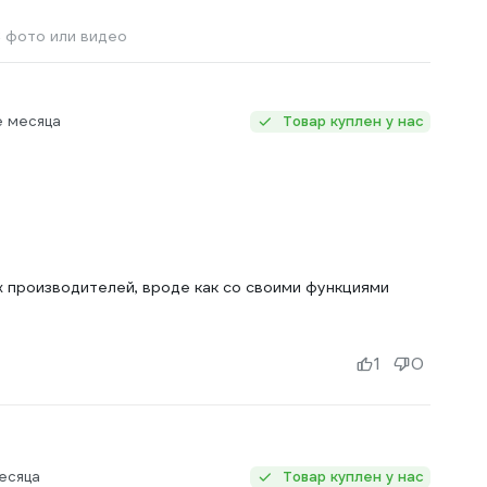
 фото или видео
е месяца
Товар куплен у нас
х производителей, вроде как со своими функциями
1
0
есяца
Товар куплен у нас