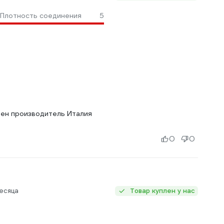
Плотность соединения
5
лен производитель Италия
0
0
есяца
Товар куплен у нас