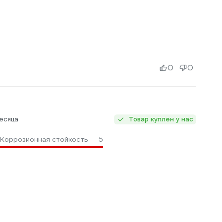
о
0
0
есяца
Товар куплен у нас
Коррозионная стойкость
5