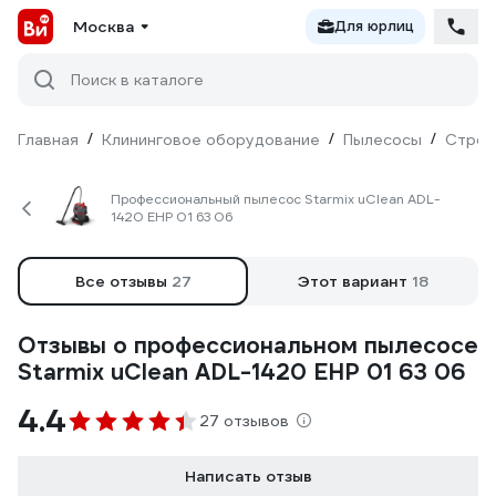
Москва
Для юрлиц
Поиск в каталоге
Главная
/
Клининговое оборудование
/
Пылесосы
/
Строи
Профессиональный пылесос Starmix uClean ADL-
1420 EHP 01 63 06
Все отзывы
27
Этот вариант
18
Отзывы о профессиональном пылесосе
Starmix uClean ADL-1420 EHP 01 63 06
4.4
27 отзывов
Написать отзыв