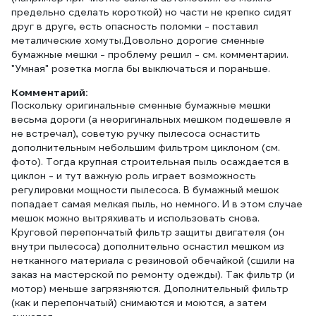
предельно сделать короткой) но части не крепко сидят
друг в друге, есть опасность поломки - поставил
металические хомуты.Довольно дорогие сменные
бумажные мешки - проблему решил - см. комментарии.
"Умная" розетка могла бы выключаться и пораньше.
Комментарий:
Поскольку оригинальные сменные бумажные мешки
весьма дороги (а неоригинальных мешком подешевле я
не встречал), советую ручку пылесоса оснастить
дополнительным небольшим фильтром циклоном (см.
фото). Тогда крупная строительная пыль осаждается в
циклон - и тут важную роль играет возможность
регулировки мощности пылесоса. В бумажный мешок
попадает самая мелкая пыль, но немного. И в этом случае
мешок можно вытряхивать и использовать снова.
Круговой перепончатый фильтр защиты двигателя (он
внутри пылесоса) дополнительно оснастил мешком из
нетканного материала с резиновой обечайкой (сшили на
заказ на мастерской по ремонту одежды). Так фильтр (и
мотор) меньше загрязняются. Дополнительный фильтр
(как и перепончатый) снимаются и моются, а затем