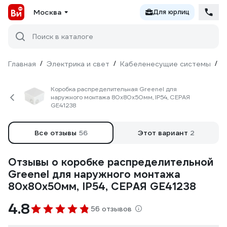
Москва
Для юрлиц
Поиск в каталоге
Главная
/
Электрика и свет
/
Кабеленесущие системы
/
М
Коробка распределительная Greenel для
наружного монтажа 80х80х50мм, IP54, СЕРАЯ
GE41238
Все отзывы
56
Этот вариант
2
Отзывы о коробке распределительной
Greenel для наружного монтажа
80х80х50мм, IP54, СЕРАЯ GE41238
4.8
56 отзывов