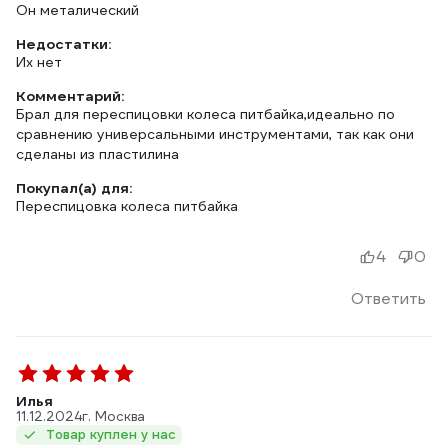
Он металический
Недостатки:
Их нет
Комментарий:
Брал для переспицовки колеса питбайка,идеально по
сравнению универсальными инструментами, так как они
сделаны из пластилина
Покупал(а) для:
Переспицовка колеса питбайка
4
0
Ответить
Илья
11.12.2024
г. Москва
Товар куплен у нас