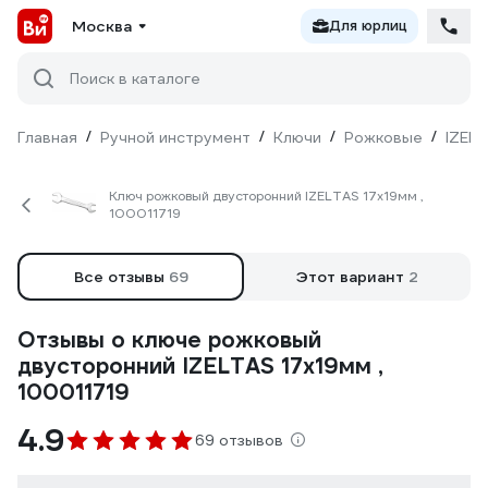
Москва
Для юрлиц
Поиск в каталоге
Главная
/
Ручной инструмент
/
Ключи
/
Рожковые
/
IZEL
Ключ рожковый двусторонний IZELTAS 17х19мм ,
100011719
Все отзывы
69
Этот вариант
2
Отзывы о ключе рожковый
двусторонний IZELTAS 17х19мм ,
100011719
4.9
69 отзывов