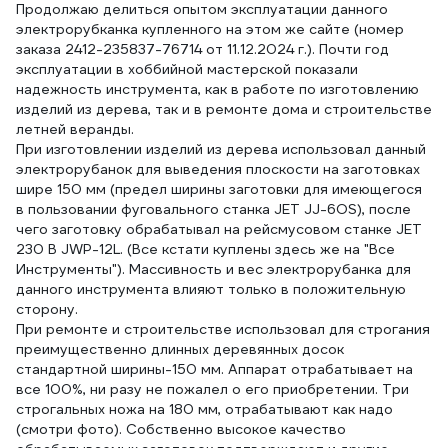
Продолжаю делиться опытом эксплуатации данного
электрорубканка купленного на этом же сайте (номер
заказа 2412-235837-76714 от 11.12.2024 г.). Почти год
эксплуатации в хоббийной мастерской показали
надежность инструмента, как в работе по изготовлению
изделий из дерева, так и в ремонте дома и строительстве
летней веранды.
При изготовлении изделий из дерева использовал данный
электрорубанок для выведения плоскости на заготовках
шире 150 мм (предел ширины заготовки для имеющегося
в пользовании фуговального станка JET JJ-6OS), после
чего заготовку обрабатывал на рейсмусовом станке JET
230 В JWP-12L. (Все кстати куплены здесь же на "Все
Инструменты"). Массивность и вес электрорубанка для
данного инструмента влияют только в положительную
сторону.
При ремонте и строительстве использовал для строгания
преимущественно длинных деревянных досок
стандартной ширины-150 мм. Аппарат отрабатывает на
все 100%, ни разу не пожалел о его приобретении. Три
строгальных ножа на 180 мм, отрабатывают как надо
(смотри фото). Собственно высокое качество