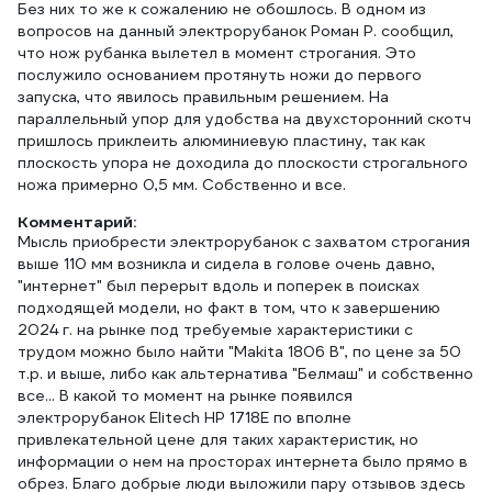
Без них то же к сожалению не обошлось. В одном из
вопросов на данный электрорубанок Роман Р. сообщил,
что нож рубанка вылетел в момент строгания. Это
послужило основанием протянуть ножи до первого
запуска, что явилось правильным решением. На
параллельный упор для удобства на двухсторонний скотч
пришлось приклеить алюминиевую пластину, так как
плоскость упора не доходила до плоскости строгального
ножа примерно 0,5 мм. Собственно и все.
Комментарий:
Мысль приобрести электрорубанок с захватом строгания
выше 110 мм возникла и сидела в голове очень давно,
"интернет" был перерыт вдоль и поперек в поисках
подходящей модели, но факт в том, что к завершению
2024 г. на рынке под требуемые характеристики с
трудом можно было найти "Makita 1806 B", по цене за 50
т.р. и выше, либо как альтернатива "Белмаш" и собственно
все... В какой то момент на рынке появился
электрорубанок Elitech HP 1718E по вполне
привлекательной цене для таких характеристик, но
информации о нем на просторах интернета было прямо в
обрез. Благо добрые люди выложили пару отзывов здесь