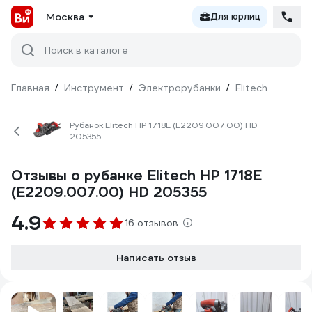
Москва
Для юрлиц
Поиск в каталоге
Главная
/
Инструмент
/
Электрорубанки
/
Elitech
Рубанок Elitech HP 1718E (E2209.007.00) HD
205355
Отзывы о рубанке Elitech HP 1718E
(E2209.007.00) HD 205355
4.9
16 отзывов
Написать отзыв