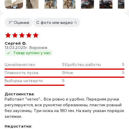
4
Оценке
С фото или видео
Сергей Ф.
13.03.2025
г. Воронеж
Товар куплен у нас
Цена/качество
5
Удобство работы
5
Плавность пуска
5
Нож
5
Выборка четверти
5
Достоинства:
Работает "четко"... Все ровно и удобно. Передняя ручка
регулируется, все рукоятки обрезинены, пластик ровный
без заусениц. Три ножа на 180 мм. На валу указан порядок
затяжки.
Недостатки: