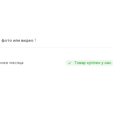
1
 фото или видео
енее месяца
Товар куплен у нас