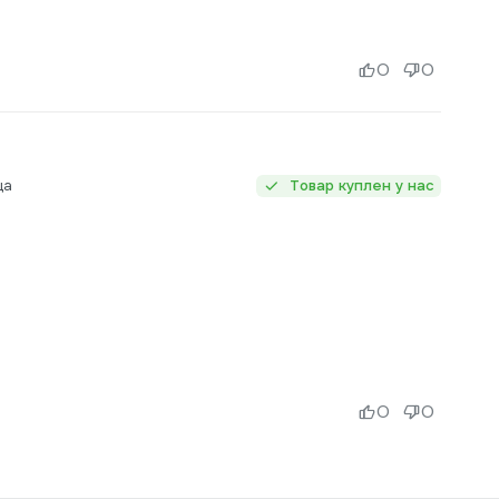
0
0
ца
Товар куплен у нас
0
0