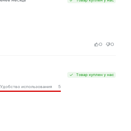
Менее месяца
Товар куплен у нас
0
0
Товар куплен у нас
Удобство использования
5