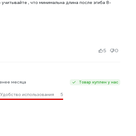
 учитывайте , что минимальна длина после згиба 8-
5
0
Менее месяца
Товар куплен у нас
Удобство использования
5