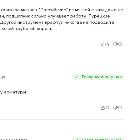
валю за металл. "Российские" из мягкой стали даже не
ен, подшипник сильно улучшает работу. Турецкие
 Другой инструмент крафтул никогда не подводил в
ньский трубогиб хорош.
4
0
ода
Товар куплен у нас
ну арматуры.
0
0