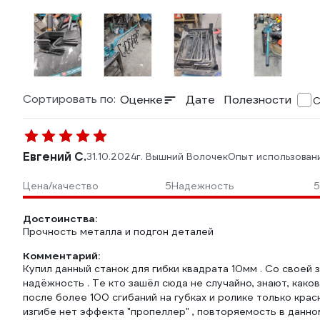
Сортировать по:
Оценке
Дате
Полезности
С
Евгений С.
31.10.2024
г. Вышний Волочек
Опыт использован
Цена/качество
5
Надежность
5
Достоинства:
Прочность металла и подгон деталей
Комментарий:
Купил данный станок для гибки квадрата 10мм . Со своей з
надёжность . Те кто зашёл сюда не случайно, знают, каков
после более 100 сгибаний на губках и ролике только краск
изгибе нет эффекта "пропеллер" , повторяемость в данном