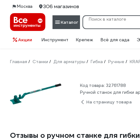
306 магазинов
Москва
Каталог
Акции
Инструмент
Крепеж
Всё для сада
Э
Главная
Станки
Для арматуры
Гибка
Ручные
KRA
/
/
/
/
/
Код товара: 32761788
Ручной станок для гибки 
На страницу товара
Отзывы о ручном станке для гибк