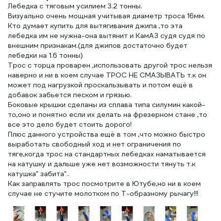
Лебедка с тяговым усилием 3.2 тонны.
Визуально очень мощная учитывая диаметр троса 16мм.
Кто думает купить для вытягивания джипа ,то эта
лебедка им не нужна-она вытянит и КамАЗ судя судя по
внешним признакам.(для джипов достаточно будет
лебедки на 1.6 тонны)
Трос с торца проварен ,использовать другой трос нельзя
наверно и ни в коем случае ТРОС НЕ СМАЗЫВАТЬ т.к он
может под нагрузкой проскальзывать и потом ещё в
добавок забьется песком и грязью.
Боковые крышки сделаны из сплава типа силумин какой-
то,оно и понятно если их делать на фрезерном стане ,то
все это дело будет стоить дорого!
Плюс данного устройства ещё в том ,что можно быстро
выработать свободный ход и нет ограничения по
тяге,когда трос на стандартных лебедках наматывается
на катушку и дальше уже нет возможности тянуть т.к
катушка" забита"..
Как заправлять трос посмотрите в Ютубе,но ни в коем
случае не стучите молотком по Т-образному рычагу!!!