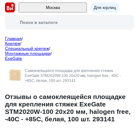
Для юрлиц
Москва
Поиск в каталоге
Главная
/
Крепёж
/
Специальный крепеж
/
Монтажные площадки
/
ExeGate
Самоклеящаяся площадка для крепления стяжек
ExeGate STM2020W-100 20x20 мм, halogen free, -40C -
+85C, белая, 100 шт. 293141
Отзывы о самоклеящейся площадке
для крепления стяжек ExeGate
STM2020W-100 20x20 мм, halogen free,
-40C - +85C, белая, 100 шт. 293141