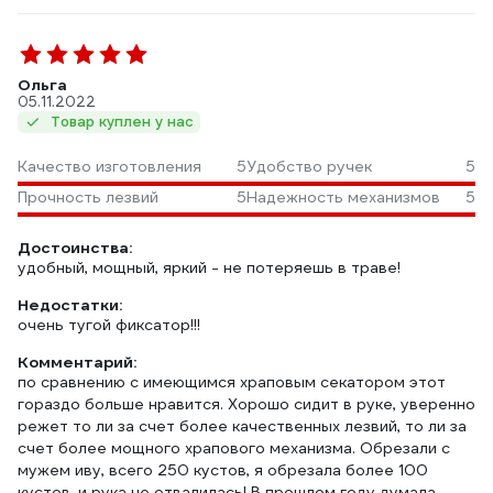
Ольга
05.11.2022
Товар куплен у нас
Качество изготовления
5
Удобство ручек
5
Прочность лезвий
5
Надежность механизмов
5
Достоинства:
удобный, мощный, яркий - не потеряешь в траве!
Недостатки:
очень тугой фиксатор!!!
Комментарий:
по сравнению с имеющимся храповым секатором этот
гораздо больше нравится. Хорошо сидит в руке, уверенно
режет то ли за счет более качественных лезвий, то ли за
счет более мощного храпового механизма. Обрезали с
мужем иву, всего 250 кустов, я обрезала более 100
кустов, и рука не отвалилась! В прошлом году думала