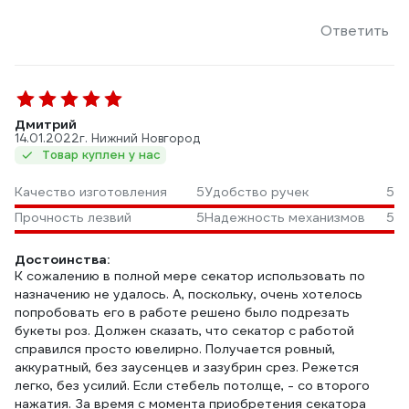
Ответить
Дмитрий
14.01.2022
г. Нижний Новгород
Товар куплен у нас
Качество изготовления
5
Удобство ручек
5
Прочность лезвий
5
Надежность механизмов
5
Достоинства:
К сожалению в полной мере секатор использовать по
назначению не удалось. А, поскольку, очень хотелось
попробовать его в работе решено было подрезать
букеты роз. Должен сказать, что секатор с работой
справился просто ювелирно. Получается ровный,
аккуратный, без заусенцев и зазубрин срез. Режется
легко, без усилий. Если стебель потолще, - со второго
нажатия. За время с момента приобретения секатора