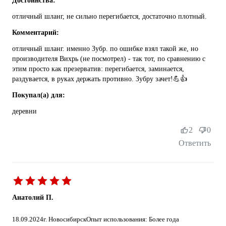
Достоинства:
отличный шланг, не сильно перегибается, достаточно плотный.
Комментарий:
отличный шланг. именно Зубр. по ошибке взял такой же, но
производителя Вихрь (не посмотрел) - так тот, по сравнению с
этим просто как презерватив: перегибается, заминается,
раздувается, в руках держать противно. Зубру зачет!💪👍
Покупал(а) для:
деревни
2
0
Ответить
Анатолий П.
18.09.2024
г. Новосибирск
Опыт использования: Более года