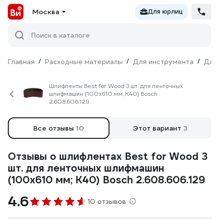
Москва
Для юрлиц
Поиск в каталоге
Главная
/
Расходные материалы
/
Для инструмента
/
Для
Шлифленты Best for Wood 3 шт. для ленточных
шлифмашин (100х610 мм; К40) Bosch
2.608.606.129
Все отзывы
10
Этот вариант
3
Отзывы о шлифлентах Best for Wood 3
шт. для ленточных шлифмашин
(100х610 мм; К40) Bosch 2.608.606.129
4.6
10 отзывов