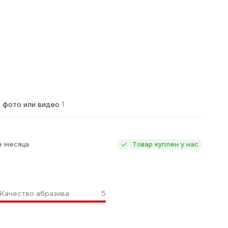
1
 фото или видео
е месяца
Товар куплен у нас
Качество абразива
5