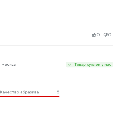
0
0
е месяца
Товар куплен у нас
Качество абразива
5