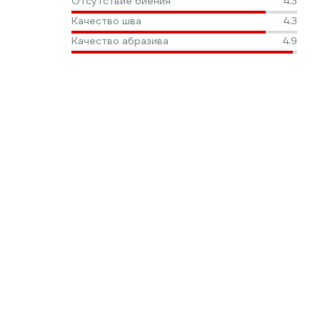
Отсутствие биения
4.3
Качество шва
4.3
Качество абразива
4.9