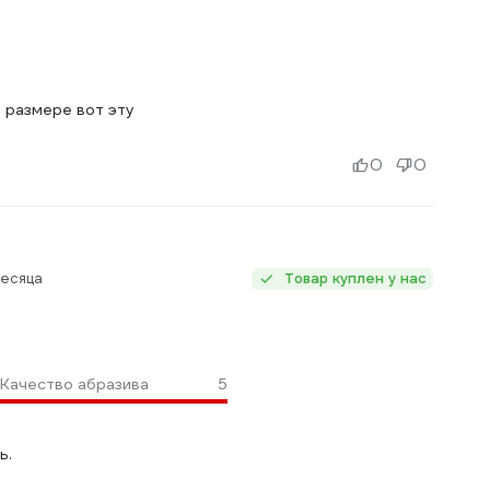
 размере вот эту
0
0
месяца
Товар куплен у нас
Качество абразива
5
ь.