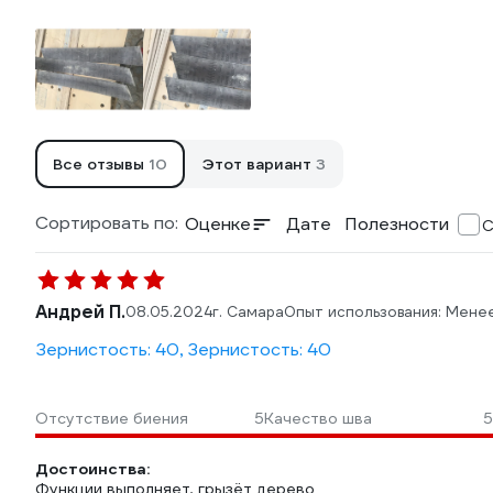
Все отзывы
10
Этот вариант
3
Сортировать по:
Оценке
Дате
Полезности
С
Андрей П.
08.05.2024
г. Самара
Опыт использования: Мене
Зернистость: 40, Зернистость: 40
Отсутствие биения
5
Качество шва
5
Достоинства:
Функции выполняет, грызёт дерево