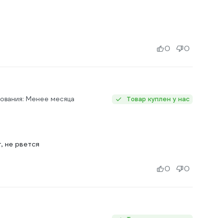
0
0
ования: Менее месяца
Товар куплен у нас
, не рвется
0
0