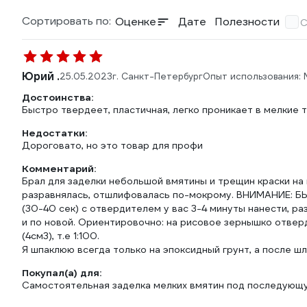
Сортировать по:
Оценке
Дате
Полезности
С
Юрий .
25.05.2023
г. Санкт-Петербург
Опыт использования:
Достоинства:
Быстро твердеет, пластичная, легко проникает в мелкие
Недостатки:
Дороговато, но это товар для профи
Комментарий:
Брал для заделки небольшой вмятины и трещин краски на 
разравнялась, отшлифовалась по-мокрому. ВНИМАНИЕ: Б
(30-40 сек) с отвердителем у вас 3-4 минуты нанести, раз
и по новой. Ориентировочно: на рисовое зернышко отверд
(4см3), т.е 1:100.
Я шпаклюю всегда только на эпоксидный грунт, а после шл
Покупал(а) для:
Самостоятельная заделка мелких вмятин под последующу