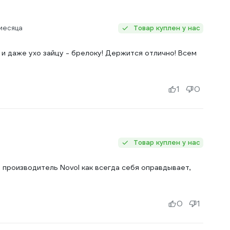
месяца
Товар куплен у нас
и даже ухо зайцу - брелоку! Держится отлично! Всем
1
0
Товар куплен у нас
 производитель Novol как всегда себя оправдывает,
0
1