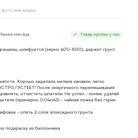
 фото или видео
 Менее месяца
Товар куплен у нас
 трещины, шлифуется (зерно 400-600), держит грунт
капоте. Хорошо заделала мелкие канавки, легко
ЫСТРО ГУСТЕЕТ! После энергичного перемешивания
равнять, отчистить шпатели. Не успел - комки, удаляй
ителя (примерно 0,04см3) - чайная ложка без горки
ифовки - опять 2 слоя эпоксидного грунта
ю подкраску из баллончика