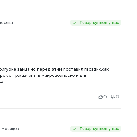
месяца
Товар куплен у нас
игурке зайца,но перед этим поставил гвоздик,как
рок от ржавчины в микроволновке и для
ва
0
0
о месяцев
Товар куплен у нас