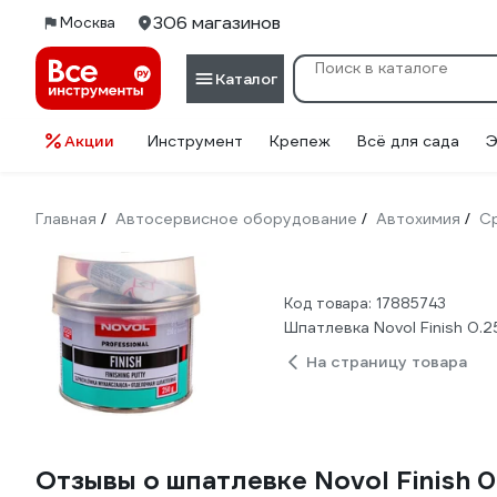
306 магазинов
Москва
Каталог
Акции
Инструмент
Крепеж
Всё для сада
Э
Главная
Автосервисное оборудование
Автохимия
С
/
/
/
Код товара: 17885743
Шпатлевка Novol Finish 0.25
На страницу товара
Отзывы о шпатлевке Novol Finish 0.