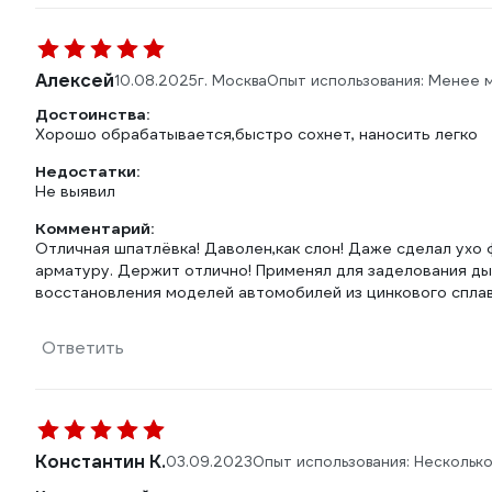
Алексей
10.08.2025
г. Москва
Опыт использования: Менее 
Достоинства:
Хорошо обрабатывается,быстро сохнет, наносить легко
Недостатки:
Не выявил
Комментарий:
Отличная шпатлёвка! Даволен,как слон! Даже сделал ухо ф
арматуру. Держит отлично! Применял для заделования ды
восстановления моделей автомобилей из цинкового спла
Ответить
Константин К.
03.09.2023
Опыт использования: Нескольк