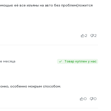
помощью её все изъяны на авто без проблем(ложится
2
2
ее месяца
Товар куплен у нас
тонко, особенно мокрым способом.
0
0