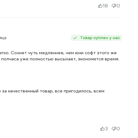
18
0
яца
Товар куплен у нас
легко. Сохнет чуть медленнее, чем юни софт этого же
 полчаса уже полностью высыхает, экономится время.
 за качественный товар, все пригодилось, всем
3
0