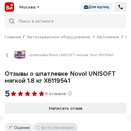
Москва
Для юрлиц
Поиск в каталоге
Главная
/
Автосервисное оборудование
/
Автохимия
/
Ср
Шпатлевка Novol UNISOFT мягкая 1.8 кг X6119541
Отзывы о шпатлевке Novol UNISOFT
мягкой 1.8 кг X6119541
5
9 отзывов
Написать отзыв
Оценке
С фото или видео