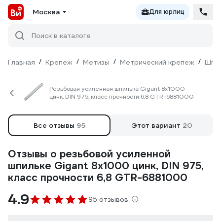
Москва
Для юрлиц
Поиск в каталоге
Главная
/
Крепёж
/
Метизы
/
Метрический крепеж
/
Шпи
Резьбовая усиленная шпилька Gigant 8x1000
цинк, DIN 975, класс прочности 6,8 GTR-6881000
Все отзывы
95
Этот вариант
20
Отзывы о резьбовой усиленной
шпильке Gigant 8x1000 цинк, DIN 975,
класс прочности 6,8 GTR-6881000
4.9
95 отзывов