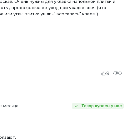
рская. Очень нужны для укладки напольной плитки и
ть , предохраняя ее уход при усадке клея (что
 или углы плитки ушли-" всосались" клеем.)
9
0
е месяца
Товар куплен у нас
олзают.