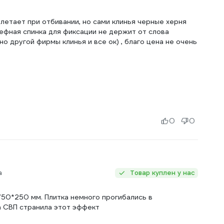
летает при отбивании, но сами клинья черные херня
ьефная спинка для фиксации не держит от слова
но другой фирмы клинья и все ок) , благо цена не очень
0
0
а
Товар куплен у нас
750*250 мм. Плитка немного прогибались в
а СВП странила этот эффект