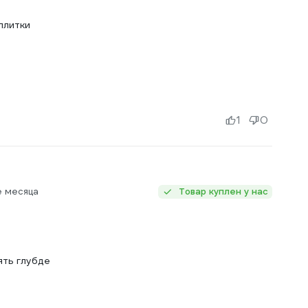
плитки
1
0
е месяца
Товар куплен у нас
ять глубде