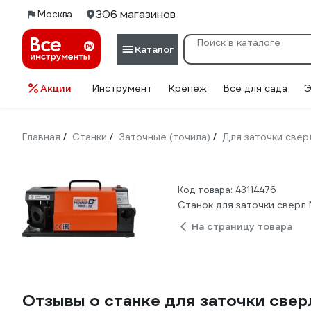
306 магазинов
Москва
Каталог
Акции
Инструмент
Крепеж
Всё для сада
Э
Главная
Станки
Заточные (точила)
Для заточки свер
/
/
/
Код товара: 43114476
Станок для заточки свер
На страницу товара
Отзывы о станке для заточки св