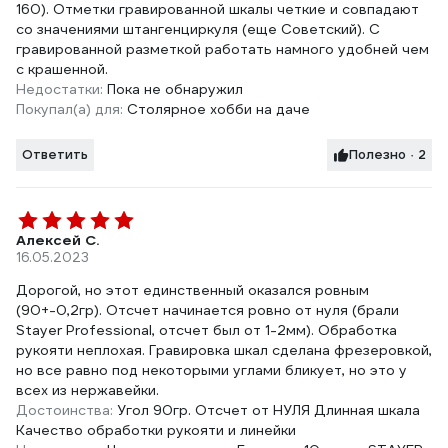
160). Отметки гравированной шкалы четкие и совпадают
со значениями штангенциркуля (еще Советский). С
гравированной разметкой работать намного удобней чем
с крашенной.
Недостатки:
Пока не обнаружил
Покупал(а) для:
Столярное хобби на даче
Ответить
Полезно · 2
Алексей С.
16.05.2023
Дорогой, но этот единственный оказался ровным
(90+-0,2гр). Отсчет начинается ровно от нуля (брали
Stayer Professional, отсчет был от 1-2мм). Обработка
рукояти неплохая. Гравировка шкал сделана фрезеровкой,
но все равно под некоторыми углами бликует, но это у
всех из нержавейки.
Достоинства:
Угол 90гр. Отсчет от НУЛЯ Длинная шкала
Качество обработки рукояти и линейки