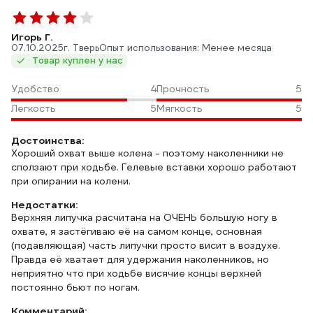
Игорь Г.
07.10.2025
г. Тверь
Опыт использования: Менее месяца
Товар куплен у нас
Удобство
4
Прочность
5
Легкость
5
Мягкость
5
Достоинства:
Хороший охват выше колена - поэтому наколенники не
сползают при ходьбе. Гелевые вставки хорошо работают
при опирании на колени.
Недостатки:
Верхняя липучка расчитана на ОЧЕНЬ большую ногу в
охвате, я застёгиваю её на самом конце, основная
(подавляющая) часть липучки просто висит в воздухе.
Правда её хватает для удержания наколенников, но
неприятно что при ходьбе висячие концы верхней
постоянно бьют по ногам.
Комментарий: