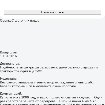
Написать отзыв
Оценке
С фото или видео
Владислав
19.04.2016
Достоинства:
Надёжность выше крыши сельсовета, даже сель-по отдыхает и
трактористы курят в углу!!!!
Недостатки:
Вес самого аппарата и вентилятор охлаждения очень слаб..
Кабели которые шли в комплекте очень короткие...
Комментарий:
Купил я его в 2006 году и варил только от случая к случаю... Один
раз сработала защита от перегрева... В конце пачки 4 мм 5 кг...
Поставил в корпус сильный вентилятор на 298 куба-литров в мин и