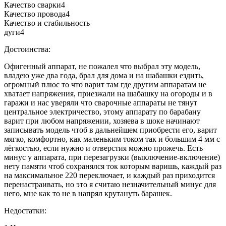
Качество сварки
4
Качество провода
4
Качество и стабильность
дуги
4
Достоинства:
Офигенный аппарат, не пожалел что выбрал эту модель,
владею уже два года, брал для дома и на шабашки ездить,
огромный плюс то что варит там где другим аппаратам не
хватает напряжения, приезжали на шабашку на огороды и в
гаражи и нас уверяли что сварочные аппараты не тянут
центральное электричество, этому аппарату по барабану
варит при любом напряжении, хозяева в шоке начинают
записывать модель чтоб в дальнейшем приобрести его, варит
мягко, комфортно, как маленьким током так и большим 4 мм с
лёгкостью, если нужно и отверстия можно прожечь. Есть
минус у аппарата, при перезагрузки (выключение-включение)
нету памяти чтоб сохранялся ток которым варишь, каждый раз
на максимальное 220 переключает, и каждый раз приходится
перенастраивать, но это я считаю незначительный минус для
него, мне как то не в напрял крутануть барашек.
Недостатки: